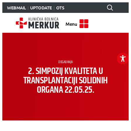
WEBMAIL
UPTODATE
OTS
Menu
DOGAĐANJA
2. SIMPOZIJ KVALITETA U
TRANSPLANTACIJI SOLIDNIH
ORGANA 22.05.25.