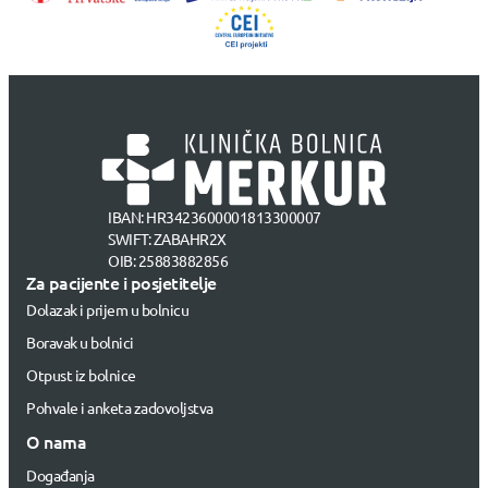
IBAN: HR3423600001813300007
SWIFT: ZABAHR2X
OIB: 25883882856
Za pacijente i posjetitelje
Dolazak i prijem u bolnicu
Boravak u bolnici
Otpust iz bolnice
Pohvale i anketa zadovoljstva
O nama
Događanja