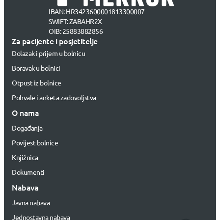
IBAN: HR3423600001813300007
SWIFT: ZABAHR2X
OIB: 25883882856
Za pacijente i posjetitelje
Dolazak i prijem u bolnicu
Boravak u bolnici
Otpust iz bolnice
Pohvale i anketa zadovoljstva
O nama
Događanja
Povijest bolnice
Knjižnica
Dokumenti
Nabava
Javna nabava
Jednostavna nabava