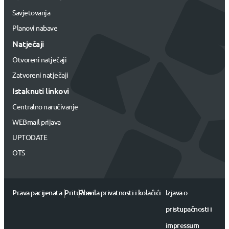
Savjetovanja
Planovi nabave
Natječaji
Otvoreni natječaji
Zatvoreni natječaji
Istaknuti linkovi
Centralno naručivanje
WEBmail prijava
UPTODATE
OTS
|
|
Prava pacijenata
Pritužbe
Pravila privatnosti i kolačići
Izjava o
pristupačnosti i
impressum
Centralno naručivanje i otkazivanje