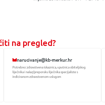
iti na pregled?
narucivanje@kb-merkur.hr
Potrebno: zdravstvena iskaznica, uputnica obiteljskog
liječnika i nalaz/preporuku liječnika specijaliste s
indiciranom zdravstvenom uslugom