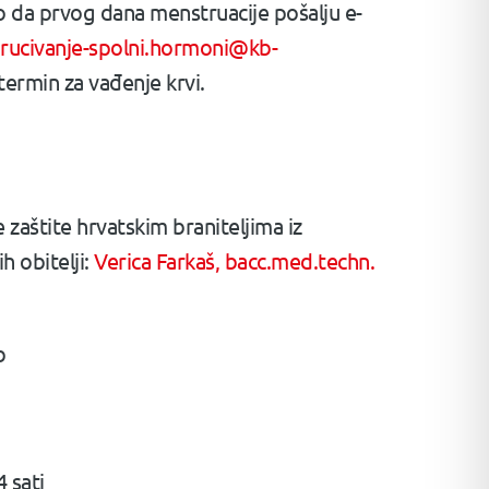
 da prvog dana menstruacije pošalju e-
rucivanje-spolni.hormoni@kb-
termin za vađenje krvi.
zaštite hrvatskim braniteljima iz
h obitelji:
Verica Farkaš, bacc.med.techn.
reb
 sati