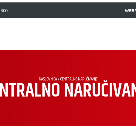
 300
WEB
NASLOVNICA
/
CENTRALNO NARUČIVANJE
NTRALNO NARUČIVA