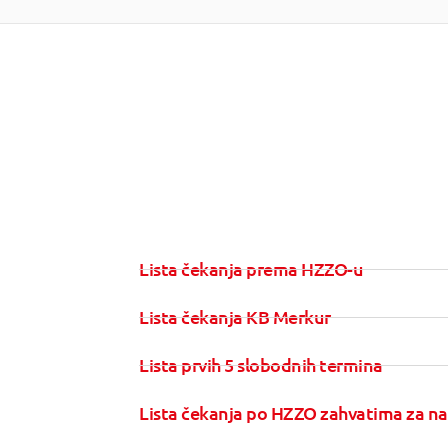
Lista čekanja prema HZZO-u
Lista čekanja KB Merkur
Lista prvih 5 slobodnih termina
Lista čekanja po HZZO zahvatima za na