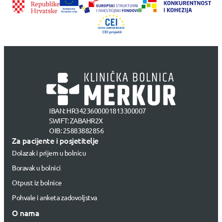
IBAN: HR3423600001813300007
SWIFT: ZABAHR2X
OIB: 25883882856
Za pacijente i posjetitelje
Dolazak i prijem u bolnicu
Boravak u bolnici
Otpust iz bolnice
Pohvale i anketa zadovoljstva
O nama