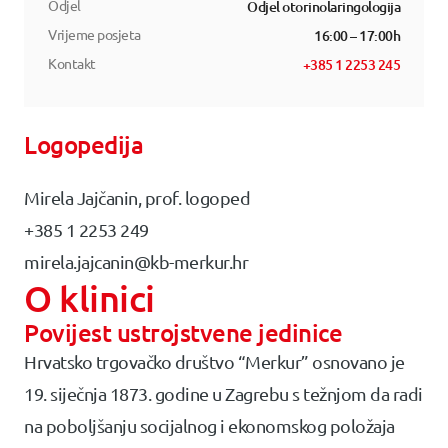
Odjel
Odjel otorinolaringologija
Vrijeme posjeta
16:00 – 17:00h
Kontakt
+385 1 2253 245
Logopedija
Mirela Jajčanin, prof. logoped
+385 1 2253 249
mirela.jajcanin@kb-merkur.hr
O klinici
Povijest ustrojstvene jedinice
Hrvatsko trgovačko društvo “Merkur” osnovano je
19. siječnja 1873. godine u Zagrebu s težnjom da radi
na poboljšanju socijalnog i ekonomskog položaja