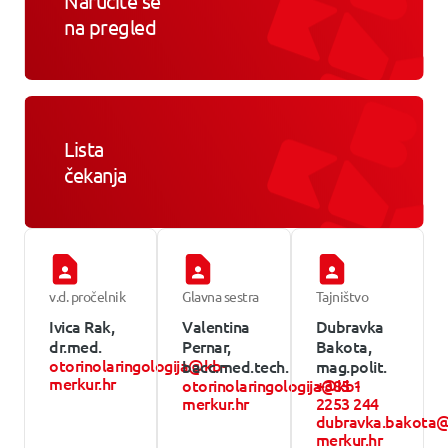
Naručite se
na pregled
Lista
čekanja
v.d. pročelnik
Glavna sestra
Tajništvo
Ivica Rak,
Valentina
Dubravka
dr.med.
Pernar,
Bakota,
otorinolaringologija@kb-
bacc.med.tech.
mag.polit.
merkur.hr
otorinolaringologija@kb-
+385 1
merkur.hr
2253 244
dubravka.bakota
merkur.hr