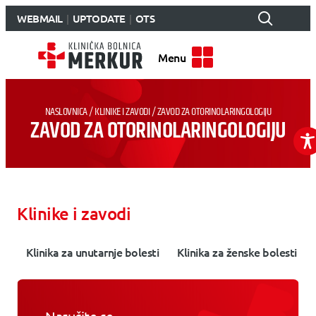
WEBMAIL
UPTODATE
OTS
Menu
NASLOVNICA
/
KLINIKE I ZAVODI
/
ZAVOD ZA OTORINOLARINGOLOGIJU
ZAVOD ZA OTORINOLARINGOLOGIJU
Klinike i zavodi
Klinika za unutarnje bolesti
Klinika za ženske bolesti i 