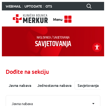
WEBMAIL
UPTODATE
OTS
Menu
NASLOVNICA
/
SAVJETOVANJA
SAVJETOVANJA
Dođite na sekciju
Javna nabava
Jednostavna nabava
Savjetovanja
Javna nabava