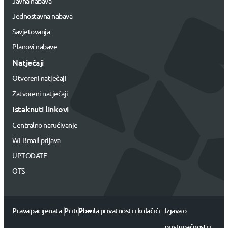
Javna nabava
Jednostavna nabava
Savjetovanja
Planovi nabave
Natječaji
Otvoreni natječaji
Zatvoreni natječaji
Istaknuti linkovi
Centralno naručivanje
WEBmail prijava
UPTODATE
OTS
|
|
Prava pacijenata
Pritužbe
Pravila privatnosti i kolačići
Izjava o
pristupačnosti i