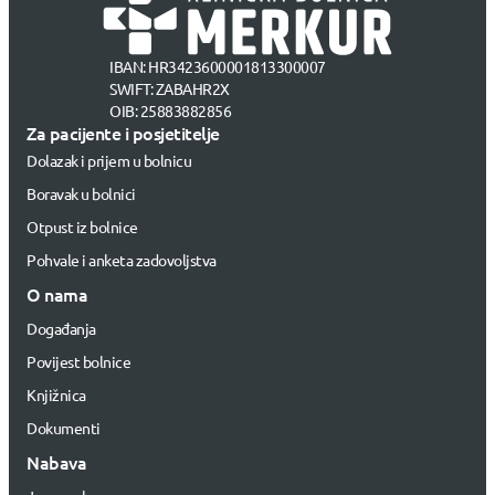
IBAN: HR3423600001813300007
SWIFT: ZABAHR2X
OIB: 25883882856
Za pacijente i posjetitelje
Dolazak i prijem u bolnicu
Boravak u bolnici
Otpust iz bolnice
Pohvale i anketa zadovoljstva
O nama
Događanja
Povijest bolnice
Knjižnica
Dokumenti
Nabava