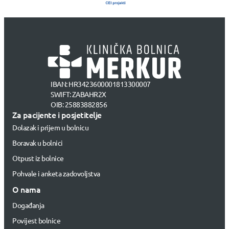
IBAN: HR3423600001813300007
SWIFT: ZABAHR2X
OIB: 25883882856
Za pacijente i posjetitelje
Dolazak i prijem u bolnicu
Boravak u bolnici
Otpust iz bolnice
Pohvale i anketa zadovoljstva
O nama
Događanja
Povijest bolnice