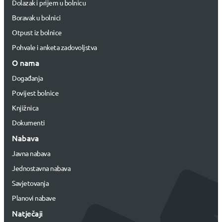
Dolazak i prijem u bolnicu
Boravak u bolnici
Otpust iz bolnice
Pohvale i anketa zadovoljstva
O nama
Događanja
Povijest bolnice
Knjižnica
Dokumenti
Nabava
Javna nabava
Jednostavna nabava
Savjetovanja
Planovi nabave
Natječaji