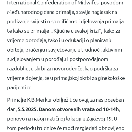
International Confederation of Midwifes povodom
Međunarodnog dana primalja, stavlja naglasak na
podizanje svijesti o specifičnosti djelovanja primalja
te kako su primalje „Ključne u svakoj krizi”, kako za
vrijeme porođaja, tako i u edukaciji o planiranju
obitelji, praćenju i savjetovanju u trudnoći, aktivnim
sudjelovanjem u porođaju i postporođajnom
razdoblju, u skrbi za novorođenče, kao podrška za
vrijeme dojenja, te u primaljskoj skrbi za ginekološke
pacijentice.
Primalje K.B.Merkur obilježit će ovaj, za nas poseban
5.5.2025. Danom otvorenih vrata od 10-14h
dan,
,
ponovo na našoj matičnoj lokaciji u Zajčevoj 19. U
tom periodu trudnice će moći razgledati obnovljeno