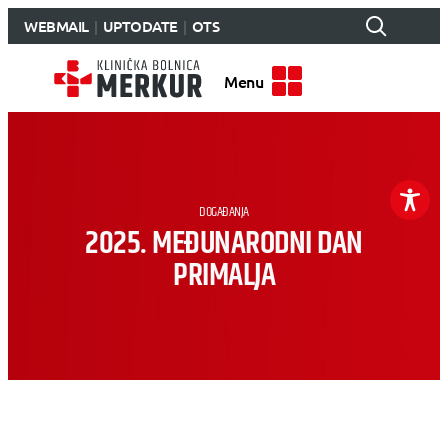
WEBMAIL
UPTODATE
OTS
Menu
DOGAĐANJA
2025. MEĐUNARODNI DAN
PRIMALJA