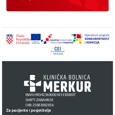
IBAN: HR3423600001813300007
SWIFT: ZABAHR2X
OIB: 25883882856
Za pacijente i posjetitelje