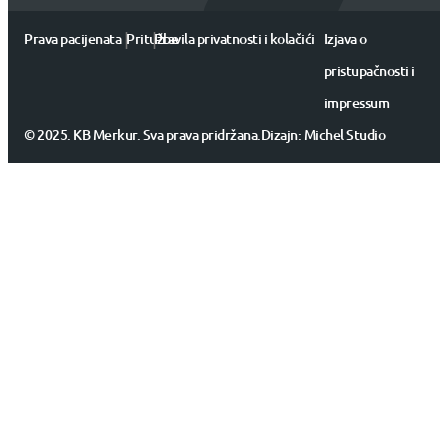
|
|
Prava pacijenata
Pritužbe
Pravila privatnosti i kolačići
Izjava o
pristupačnosti i
impressum
© 2025. KB Merkur. Sva prava pridržana.
Dizajn:
Michel Studio