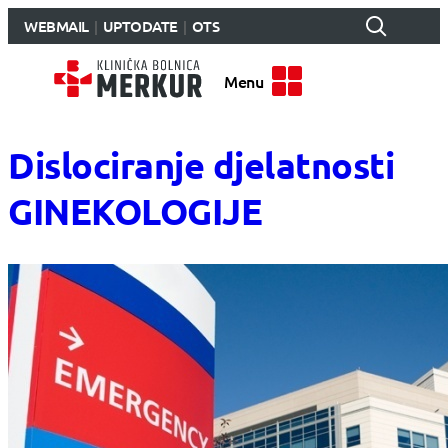
WEBMAIL
UPTODATE
OTS
Menu
Dislociranje djelatnosti
GINEKOLOGIJE