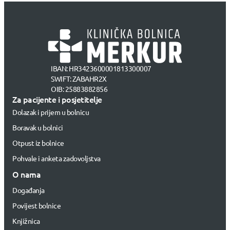
IBAN: HR3423600001813300007
SWIFT: ZABAHR2X
OIB: 25883882856
Za pacijente i posjetitelje
Dolazak i prijem u bolnicu
Boravak u bolnici
Otpust iz bolnice
Pohvale i anketa zadovoljstva
O nama
Događanja
Povijest bolnice
Knjižnica