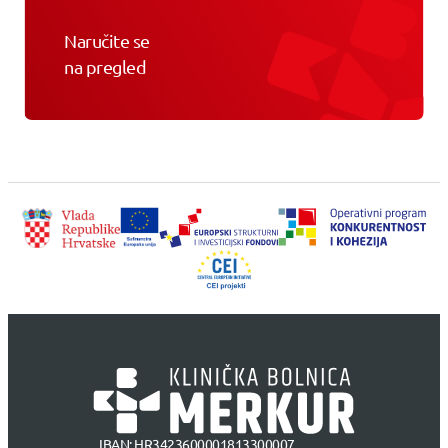
Naručite se
na pregled
IBAN: HR3423600001813300007