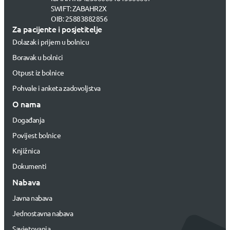
SWIFT: ZABAHR2X
OIB: 25883882856
Za pacijente i posjetitelje
Dolazak i prijem u bolnicu
Boravak u bolnici
Otpust iz bolnice
Pohvale i anketa zadovoljstva
O nama
Događanja
Povijest bolnice
Knjižnica
Dokumenti
Nabava
Javna nabava
Jednostavna nabava
Savjetovanja