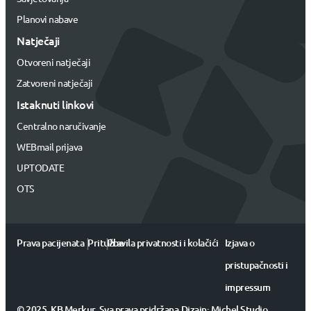
Planovi nabave
Natječaji
Otvoreni natječaji
Zatvoreni natječaji
Istaknuti linkovi
Centralno naručivanje
WEBmail prijava
UPTODATE
OTS
|
|
Prava pacijenata
Pritužbe
Pravila privatnosti i kolačići
Izjava o
pristupačnosti i
impressum
Centralno naručivanje i otkazivanje
© 2025. KB Merkur. Sva prava pridržana.
Dizajn:
Michel Studio