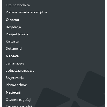
Otpust iz bolnice
Pohvale i anketa zadovoljstva
O nama
Događanja
Povijest bolnice
Knjižnica
Dokumenti
Nabava
Javna nabava
Jednostavna nabava
Savjetovanja
Planovi nabave
Natječaji
Otvoreni natječaji
Zatvoreni natječaji