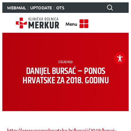
WEBMAIL
UPTODATE
OTS
Menu
DOGAĐANJA
DANIJEL BURSAĆ – PONOS
HRVATSKE ZA 2018. GODINU
http://www.ponoshrvatske.hr/heroji/2018/heroj-