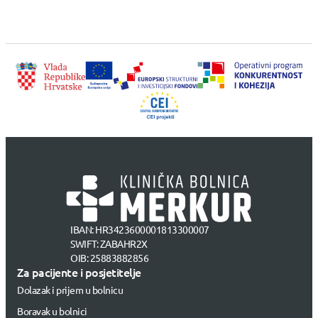
IBAN: HR3423600001813300007
SWIFT: ZABAHR2X
OIB: 25883882856
Za pacijente i posjetitelje
Dolazak i prijem u bolnicu
Boravak u bolnici