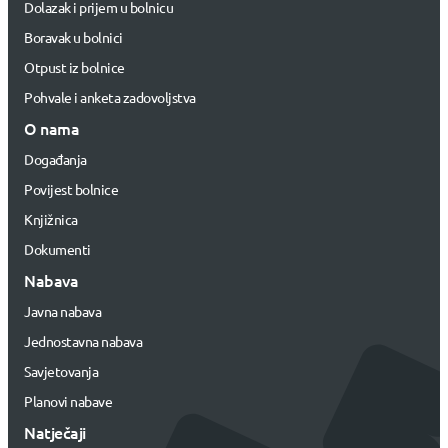
Dolazak i prijem u bolnicu
Boravak u bolnici
Otpust iz bolnice
Pohvale i anketa zadovoljstva
O nama
Događanja
Povijest bolnice
Knjižnica
Dokumenti
Nabava
Javna nabava
Jednostavna nabava
Savjetovanja
Planovi nabave
Natječaji