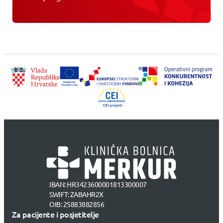
IBAN: HR3423600001813300007
SWIFT: ZABAHR2X
OIB: 25883882856
Za pacijente i posjetitelje