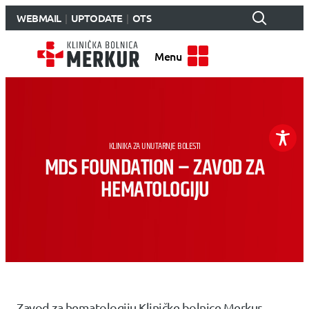
WEBMAIL
UPTODATE
OTS
Menu
KLINIKA ZA UNUTARNJE BOLESTI
MDS FOUNDATION – ZAVOD ZA
HEMATOLOGIJU
Zavod za hematologiju Kliničke bolnice Merkur