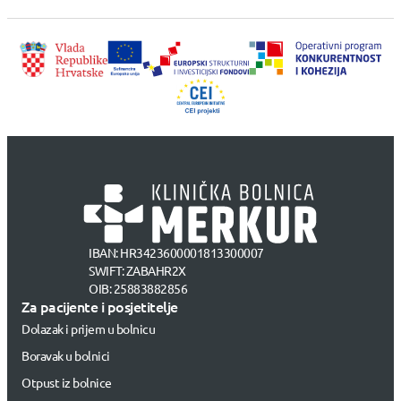
IBAN: HR3423600001813300007
SWIFT: ZABAHR2X
OIB: 25883882856
Za pacijente i posjetitelje
Dolazak i prijem u bolnicu
Boravak u bolnici
Otpust iz bolnice