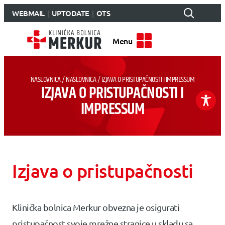
WEBMAIL
UPTODATE
OTS
Menu
NASLOVNICA
/
NASLOVNICA
/
IZJAVA O PRISTUPAČNOSTI I IMPRESSUM
IZJAVA O PRISTUPAČNOSTI I
IMPRESSUM
Izjava o pristupačnosti
Klinička bolnica Merkur obvezna je osigurati
pristupačnost svoje mrežne stranice u skladu sa