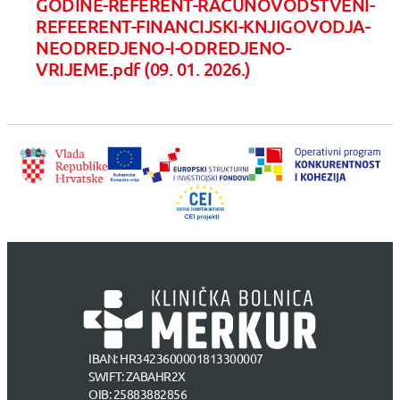
GODINE-REFERENT-RACUNOVODSTVENI-
REFEERENT-FINANCIJSKI-KNJIGOVODJA-
NEODREDJENO-I-ODREDJENO-
VRIJEME.pdf (09. 01. 2026.)
IBAN: HR3423600001813300007
SWIFT: ZABAHR2X
OIB: 25883882856