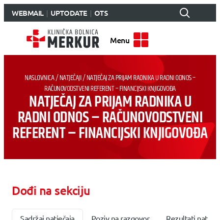
WEBMAIL
UPTODATE
OTS
Menu
NASLOVNICA
/
NATJEČAJI
/
NATJEČAJ ZA PRIJAM RADNIKA U RADNI ODNOS –
RAČUNOVODSTVENI REFERENT – FINANCIJSKI KNJIGOVOĐA
NATJEČAJ ZA PRIJAM RADNIKA U
RADNI ODNOS – RAČUNOVODSTVENI
REFERENT – FINANCIJSKI KNJIGOVOĐA
Dođi na sekciju
Sadržaj natječaja
Poziv na razgovor
Rezultati natječa