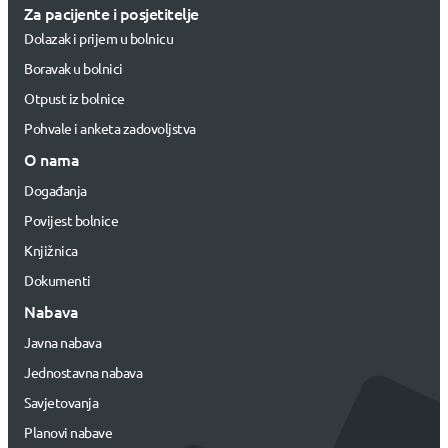
Za pacijente i posjetitelje
Dolazak i prijem u bolnicu
Boravak u bolnici
Otpust iz bolnice
Pohvale i anketa zadovoljstva
O nama
Događanja
Povijest bolnice
Knjižnica
Dokumenti
Nabava
Javna nabava
Jednostavna nabava
Savjetovanja
Planovi nabave