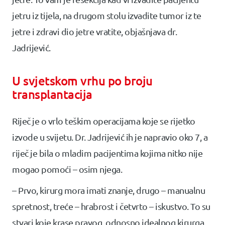
jetru iz tijela, na drugom stolu izvadite tumor iz te
jetre i zdravi dio jetre vratite, objašnjava dr.
Jadrijević.
U svjetskom vrhu po broju
transplantacija
Riječ je o vrlo teškim operacijama koje se rijetko
izvode u svijetu. Dr. Jadrijević ih je napravio oko 7, a
riječ je bila o mladim pacijentima kojima nitko nije
mogao pomoći – osim njega.
– Prvo, kirurg mora imati znanje, drugo – manualnu
spretnost, treće – hrabrost i četvrto – iskustvo. To su
stvari koje krase pravog, odnosno idealnog kirurga,