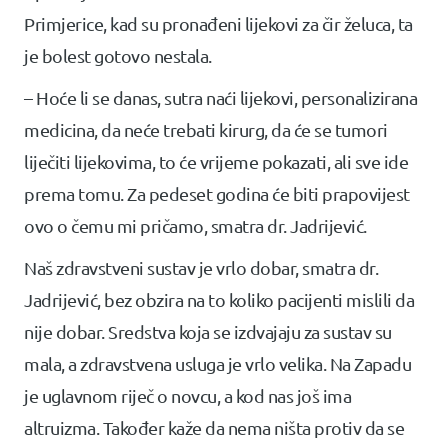
Primjerice, kad su pronađeni lijekovi za čir želuca, ta
je bolest gotovo nestala.
– Hoće li se danas, sutra naći lijekovi, personalizirana
medicina, da neće trebati kirurg, da će se tumori
liječiti lijekovima, to će vrijeme pokazati, ali sve ide
prema tomu. Za pedeset godina će biti prapovijest
ovo o čemu mi pričamo, smatra dr. Jadrijević.
Naš zdravstveni sustav je vrlo dobar, smatra dr.
Jadrijević, bez obzira na to koliko pacijenti mislili da
nije dobar. Sredstva koja se izdvajaju za sustav su
mala, a zdravstvena usluga je vrlo velika. Na Zapadu
je uglavnom riječ o novcu, a kod nas još ima
altruizma. Također kaže da nema ništa protiv da se