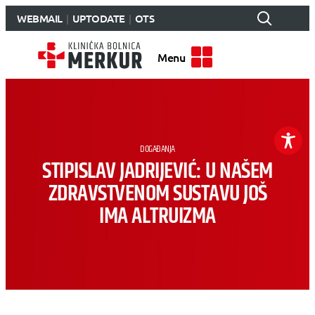
WEBMAIL
UPTODATE
OTS
Menu
DOGAĐANJA
STIPISLAV JADRIJEVIĆ: U NAŠEM
ZDRAVSTVENOM SUSTAVU JOŠ
IMA ALTRUIZMA