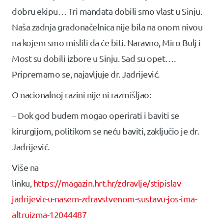
dobru ekipu… Tri mandata dobili smo vlast u Sinju.
Naša zadnja gradonačelnica nije bila na onom nivou
na kojem smo mislili da će biti. Naravno, Miro Bulj i
Most su dobili izbore u Sinju. Sad su opet….
Pripremamo se, najavljuje dr. Jadrijević.
O nacionalnoj razini nije ni razmišljao:
– Dok god budem mogao operirati i baviti se
kirurgijom, politikom se neću baviti, zaključio je dr.
Jadrijević.
Više na
linku,
https://magazin.hrt.hr/zdravlje/stipislav-
jadrijevic-u-nasem-zdravstvenom-sustavu-jos-ima-
altruizma-12044487