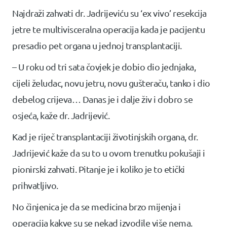
Najdraži zahvati dr. Jadrijeviću su ‘ex vivo’ resekcija
jetre te multivisceralna operacija kada je pacijentu
presadio pet organa u jednoj transplantaciji.
– U roku od tri sata čovjek je dobio dio jednjaka,
cijeli želudac, novu jetru, novu gušteraču, tanko i dio
debelog crijeva… Danas je i dalje živ i dobro se
osjeća, kaže dr. Jadrijević.
Kad je riječ transplantaciji životinjskih organa, dr.
Jadrijević kaže da su to u ovom trenutku pokušaji i
pionirski zahvati. Pitanje je i koliko je to etički
prihvatljivo.
No činjenica je da se medicina brzo mijenja i
operacija kakve su se nekad izvodile više nema.