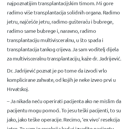
najpoznatijim transplantacijskim timom. Mi gore
radimo više transplantacija solidnih organa. Radimo
jetru, najčešće jetru, radimo gušteraču i bubrege,
radimo same bubrege i, naravno, radimo
transplantaciju multivisceralnu, u što spada i
transplantacija tankog crijeva. Ja sam voditelj dijela
za multivisceralnu transplantaciju, kaže dr. Jadrijević.
Dr. Jadrijević poznat je po tome da izvodi vrlo
komplicirane zahvate, od kojih je neke izveo prvi u
Hrvatskoj.
– Ja nikada neću operirati pacijenta ako ne mislim da
pacijentu mogu pomoći. To jesu teški pacijenti, to su
jako, jako teške operacije. Recimo, ‘ex vivo’ resekcija
jetre. To vam je resekcija kad vi izvadite pacijentu