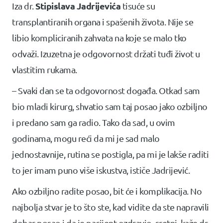
Stipislava Jadrijevića
Iza dr.
tisuće su
transplantiranih organa i spašenih života. Nije se
libio kompliciranih zahvata na koje se malo tko
odvaži. Izuzetna je odgovornost držati tuđi život u
vlastitim rukama.
– Svaki dan se ta odgovornost događa. Otkad sam
bio mladi kirurg, shvatio sam taj posao jako ozbiljno
i predano sam ga radio. Tako da sad, u ovim
godinama, mogu reći da mi je sad malo
jednostavnije, rutina se postigla, pa mi je lakše raditi
to jer imam puno više iskustva, ističe Jadrijević.
Ako ozbiljno radite posao, bit će i komplikacija. No
najbolja stvar je to što ste, kad vidite da ste napravili
dobar posao i da je pacijent ozdravio, sretni, kaže dr.