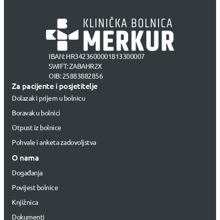
IBAN: HR3423600001813300007
SWIFT: ZABAHR2X
OIB: 25883882856
Za pacijente i posjetitelje
Dolazak i prijem u bolnicu
Boravak u bolnici
Otpust iz bolnice
Pohvale i anketa zadovoljstva
O nama
Događanja
Povijest bolnice
Knjižnica
Dokumenti