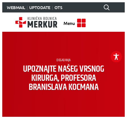
WEBMAIL
UPTODATE
OTS
Menu
DOGAĐANJA
UPOZNAJTE NAŠEG VRSNOG
KIRURGA, PROFESORA
BRANISLAVA KOCMANA