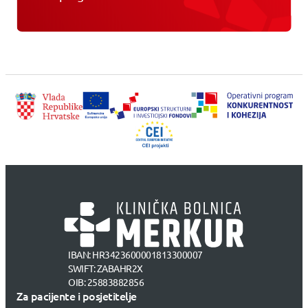
IBAN: HR3423600001813300007
SWIFT: ZABAHR2X
OIB: 25883882856
Za pacijente i posjetitelje