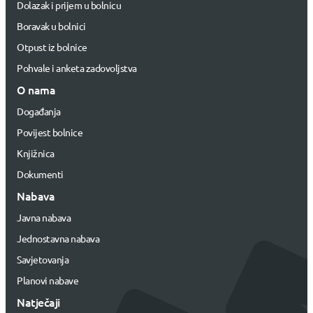
Dolazak i prijem u bolnicu
Boravak u bolnici
Otpust iz bolnice
Pohvale i anketa zadovoljstva
O nama
Događanja
Povijest bolnice
Knjižnica
Dokumenti
Nabava
Javna nabava
Jednostavna nabava
Savjetovanja
Planovi nabave
Natječaji