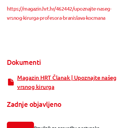
https://magazin.hrt.hr/462442/upoznajte-naseg-
vrsnog-kirurga-profesora-branislava-kocmana
Dokumenti
Magazin HRT Članak | Upoznajte našeg
vrsnog kirurga
Zadnje objavljeno
Pravilnik za provedbu postupaka