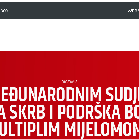
 300
WEB
DOGAĐANJA
MEĐUNARODNIM SUDJ
 SKRB I PODRŠKA B
ULTIPLIM MIJELOMO