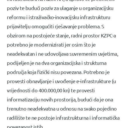
poziv te budući poziv za ulaganje u organizacijsku
reformu i istraživačko-inovacijsku infrastrukturu
prijavitelju omogućiti rješavanje problema. S
obzirom na postojeće stanje, radni prostor KZPC-a
potrebno je modernizirati jer osim što je
neadekvatan i ne udovoljava suvremenim uvjetima,
podijeljen je na dva organizacijska i strukturna
područja koja fizički nisu povezana. Potrebno je
provesti obnavljanje i uvođenje e-infrastrukture (u
vrijednosti do 400.000,00 kn) te provesti
informatizaciju novih prostorija, budući da je ona
trenutno neadekvatna u odnosu na svako pojedino
radilište te ne postoje infrastrukturna i informatička
povezanost istih.