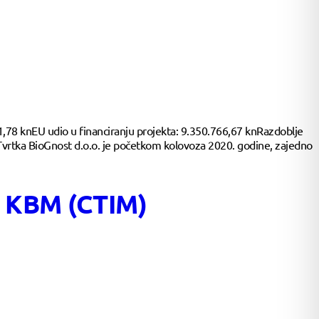
1,78 knEU udio u financiranju projekta: 9.350.766,67 knRazdoblje
 Tvrtka BioGnost d.o.o. je početkom kolovoza 2020. godine, zajedno
ja KBM (CTIM)