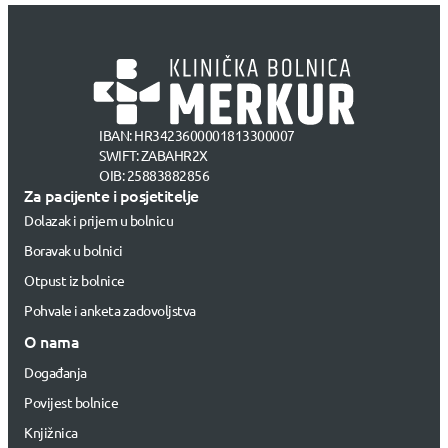
IBAN: HR3423600001813300007
SWIFT: ZABAHR2X
OIB: 25883882856
Za pacijente i posjetitelje
Dolazak i prijem u bolnicu
Boravak u bolnici
Otpust iz bolnice
Pohvale i anketa zadovoljstva
O nama
Događanja
Povijest bolnice
Knjižnica