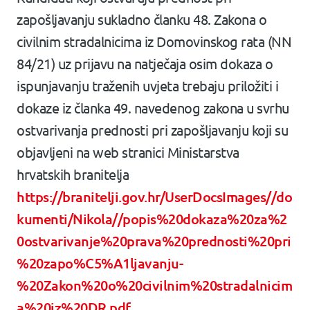
zapošljavanju sukladno članku 48. Zakona o
civilnim stradalnicima iz Domovinskog rata (NN
84/21) uz prijavu na natječaja osim dokaza o
ispunjavanju traženih uvjeta trebaju priložiti i
dokaze iz članka 49. navedenog zakona u svrhu
ostvarivanja prednosti pri zapošljavanju koji su
objavljeni na web stranici Ministarstva
hrvatskih branitelja
https://branitelji.gov.hr/UserDocsImages//do
kumenti/Nikola//popis%20dokaza%20za%2
0ostvarivanje%20prava%20prednosti%20pri
%20zapo%C5%A1ljavanju-
%20Zakon%20o%20civilnim%20stradalnicim
a%20iz%20DR.pdf