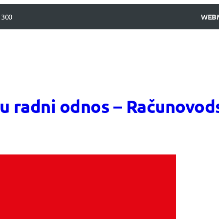
 300
WEB
 u radni odnos – Računovod