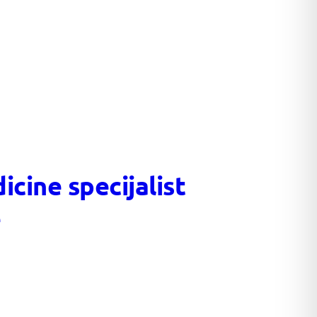
cine specijalist
e