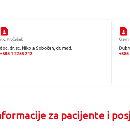
v. d. Pročelnik
Glavni
doc. dr. sc. Nikola Sobočan, dr. med.
Dubra
+385 1 2253 212
+385 
nformacije za pacijente i pos