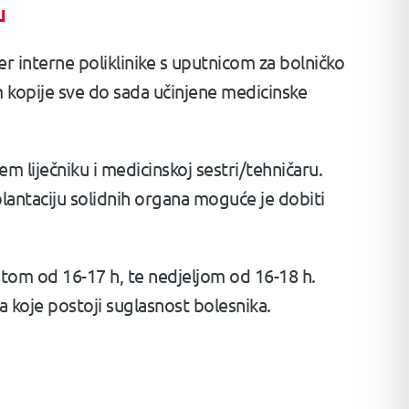
u
ter interne poliklinike s uputnicom za bolničko
m kopije sve do sada učinjene medicinske
em liječniku i medicinskoj sestri/tehničaru.
splantaciju solidnih organa moguće je dobiti
tom od 16-17 h, te nedjeljom od 16-18 h.
za koje postoji suglasnost bolesnika.