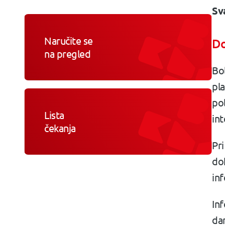
Sv
Naručite se
Do
na pregled
Bol
pla
pol
Lista
int
čekanja
Pr
dok
in
Inf
dan