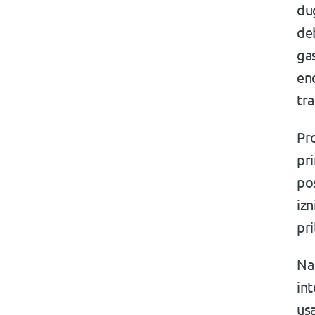
dug
deb
gas
end
tra
Pro
pr
pos
iz
pri
Na 
int
usa