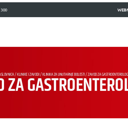
 300
WEB
ASLOVNICA
/
KLINIKE I ZAVODI
/
KLINIKA ZA UNUTARNJE BOLESTI
/
ZAVOD ZA GASTROENTEROLOG
D ZA GASTROENTEROL