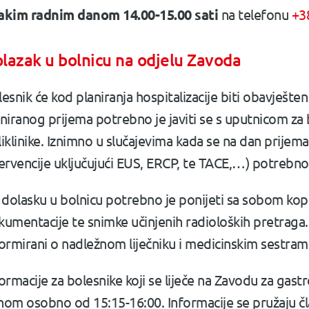
akim radnim danom 14.00-15.00 sati
na telefonu
+3
lazak u bolnicu na odjelu Zavoda
esnik će kod planiranja hospitalizacije biti obavješte
niranog prijema potrebno je javiti se s uputnicom za b
iklinike. Iznimno u slučajevima kada se na dan prijema
ervencije uključujući EUS, ERCP, te TACE,…) potrebno j
i dolasku u bolnicu potrebno je ponijeti sa sobom kop
umentacije te snimke učinjenih radioloških pretraga. B
formirani o nadležnom liječniku i medicinskim sestram
ormacije za bolesnike koji se liječe na Zavodu za ga
om osobno od 15:15-16:00. Informacije se pružaju član