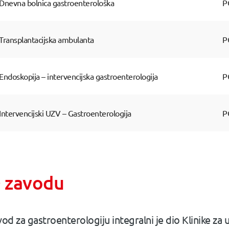
Dnevna bolnica gastroenterološka
P
Transplantacijska ambulanta
P
Endoskopija – intervencijska gastroenterologija
P
Intervencijski UZV – Gastroenterologija
P
 zavodu
od za gastroenterologiju integralni je dio Klinike za