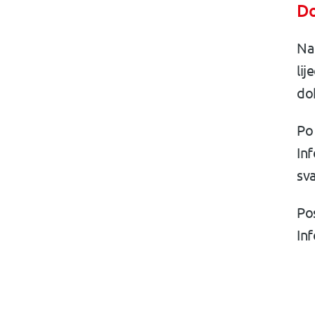
Do
Na 
lij
do
Po 
Inf
sv
Po
Inf