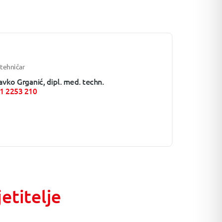
 tehničar
vko Grganić, dipl. med. techn.
1 2253 210
jetitelje