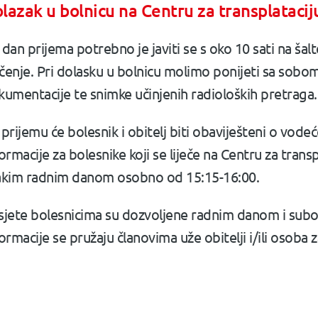
lazak u bolnicu na Centru za transplatacij
dan prijema potrebno je javiti se s oko 10 sati na šal
ečenje. Pri dolasku u bolnicu molimo ponijeti sa sobo
kumentacije te snimke učinjenih radioloških pretraga.
prijemu će bolesnik i obitelj biti obaviješteni o vodeć
ormacije za bolesnike koji se liječe na Centru za tran
akim radnim danom osobno od 15:15-16:00.
sjete bolesnicima su dozvoljene radnim danom i subo
ormacije se pružaju članovima uže obitelji i/ili osoba 