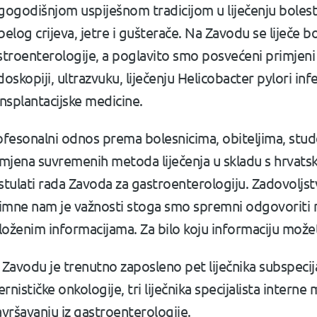
ogodišnjom uspiješnom tradicijom u liječenju bolesti
elog crijeva, jetre i gušterače. Na Zavodu se liječe b
troenterologije, a poglavito smo posvećeni primjeni 
oskopiji, ultrazvuku, liječenju Helicobacter pylori infe
nsplantacijske medicine.
fesonalni odnos prema bolesnicima, obiteljima, stude
imjena suvremenih metoda liječenja u skladu s hrvat
tulati rada Zavoda za gastroenterologiju. Zadovoljstvo
nimne nam je važnosti stoga smo spremni odgovoriti na
loženim informacijama. Za bilo koju informaciju može
Zavodu je trenutno zaposleno pet liječnika subspecijal
ernističke onkologije, tri liječnika specijalista interne
vršavanju iz gastroenterologije.