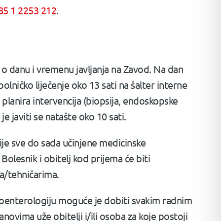
85 1 2253 212
.
n o danu i vremenu javljanja na Zavod. Na dan
olničko liječenje oko 13 sati na šalter interne
 planira intervencija (biopsija, endoskopske
e javiti se natašte oko 10 sati.
ije sve do sada učinjene medicinske
olesnik i obitelj kod prijema će biti
a/tehničarima.
stroenterologiju moguće je dobiti svakim radnim
ovima uže obitelji i/ili osoba za koje postoji