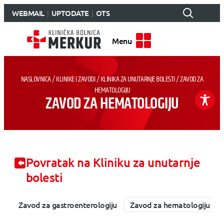
WEBMAIL
UPTODATE
OTS
Menu
NASLOVNICA
/
KLINIKE I ZAVODI
/
KLINIKA ZA UNUTARNJE BOLESTI
/
ZAVOD ZA
HEMATOLOGIJU
ZAVOD ZA HEMATOLOGIJU
Povratak na Kliniku za unutarnje
bolesti
Zavod za gastroenterologiju
Zavod za hematologiju