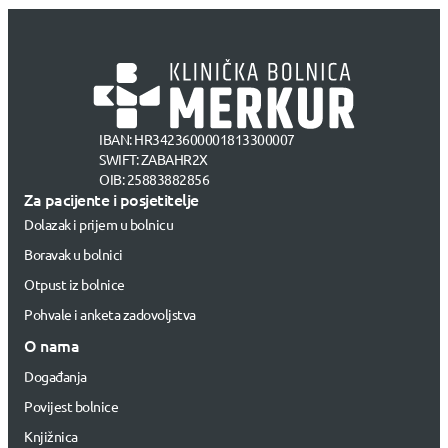
IBAN: HR3423600001813300007
SWIFT: ZABAHR2X
OIB: 25883882856
Za pacijente i posjetitelje
Dolazak i prijem u bolnicu
Boravak u bolnici
Otpust iz bolnice
Pohvale i anketa zadovoljstva
O nama
Događanja
Povijest bolnice
Knjižnica