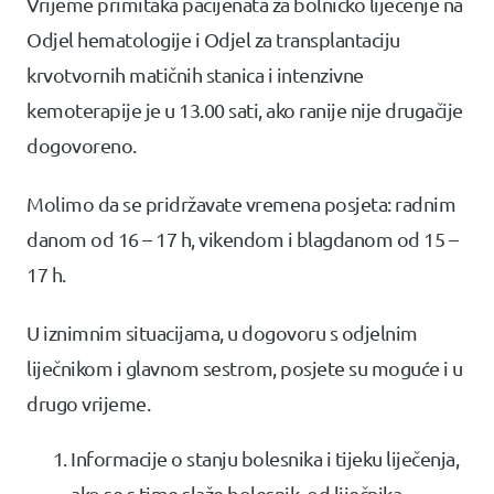
Vrijeme primitaka pacijenata za bolničko liječenje na
Odjel hematologije i Odjel za transplantaciju
krvotvornih matičnih stanica i intenzivne
kemoterapije je u 13.00 sati, ako ranije nije drugačije
dogovoreno.
Molimo da se pridržavate vremena posjeta: radnim
danom od 16 – 17 h, vikendom i blagdanom od 15 –
17 h.
U iznimnim situacijama, u dogovoru s odjelnim
liječnikom i glavnom sestrom, posjete su moguće i u
drugo vrijeme.
Informacije o stanju bolesnika i tijeku liječenja,
ako se s time slaže bolesnik, od liječnika