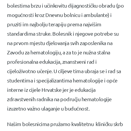
bolestima brzu i učinkovitu dijagnostičku obradu (po
mogućnosti kroz Dnevnu bolnicu i ambulante) i
pruziti im najbolju terapiju prema najvišim
standardima struke. Bolesnik i njegove potrebe su
na prvom mjestu djelovanja svih zaposlenika na
Zavodu za hematologiju, a za to je nužna stalna
profesionalna edukacija, znanstveni rad i
cijeloživotno učenje. U ciljeve tima ubraja se i rad sa
studentima i specijalizantima hematologije i opće
interne iz cijele Hrvatske jer je edukacija
zdravstvenih radnika na području hematologije
izuzetno važno ulaganje u budućnost.
Našim bolesnicima pružamo kvalitetnu kliničku skrb