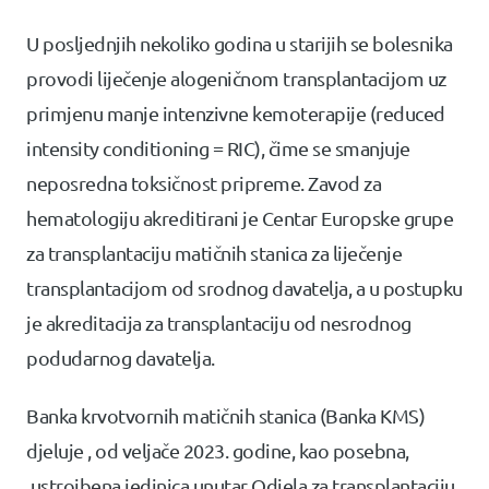
U posljednjih nekoliko godina u starijih se bolesnika
provodi liječenje alogeničnom transplantacijom uz
primjenu manje intenzivne kemoterapije (reduced
intensity conditioning = RIC), čime se smanjuje
neposredna toksičnost pripreme. Zavod za
hematologiju akreditirani je Centar Europske grupe
za transplantaciju matičnih stanica za liječenje
transplantacijom od srodnog davatelja, a u postupku
je akreditacija za transplantaciju od nesrodnog
podudarnog davatelja.
Banka krvotvornih matičnih stanica (Banka KMS)
djeluje , od veljače 2023. godine, kao posebna,
ustrojbena jedinica unutar Odjela za transplantaciju