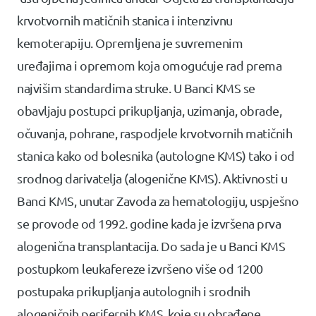
krvotvornih matičnih stanica i intenzivnu
kemoterapiju. Opremljena je suvremenim
uređajima i opremom koja omogućuje rad prema
najvišim standardima struke. U Banci KMS se
obavljaju postupci prikupljanja, uzimanja, obrade,
očuvanja, pohrane, raspodjele krvotvornih matičnih
stanica kako od bolesnika (autologne KMS) tako i od
srodnog darivatelja (alogenične KMS). Aktivnosti u
Banci KMS, unutar Zavoda za hematologiju, uspješno
se provode od 1992. godine kada je izvršena prva
alogenična transplantacija. Do sada je u Banci KMS
postupkom leukafereze izvršeno više od 1200
postupaka prikupljanja autolognih i srodnih
alogeničnih perifernih KMS, koje su obrađene,