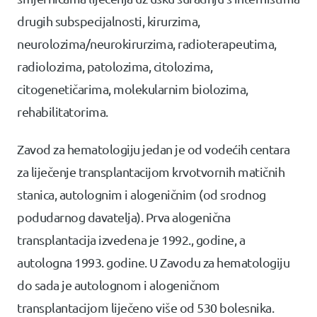
drugih subspecijalnosti, kirurzima,
neurolozima/neurokirurzima, radioterapeutima,
radiolozima, patolozima, citolozima,
citogenetičarima, molekularnim biolozima,
rehabilitatorima.
Zavod za hematologiju jedan je od vodećih centara
za liječenje transplantacijom krvotvornih matičnih
stanica, autolognim i alogeničnim (od srodnog
podudarnog davatelja). Prva alogenična
transplantacija izvedena je 1992., godine, a
autologna 1993. godine. U Zavodu za hematologiju
do sada je autolognom i alogeničnom
transplantacijom liječeno više od 530 bolesnika.