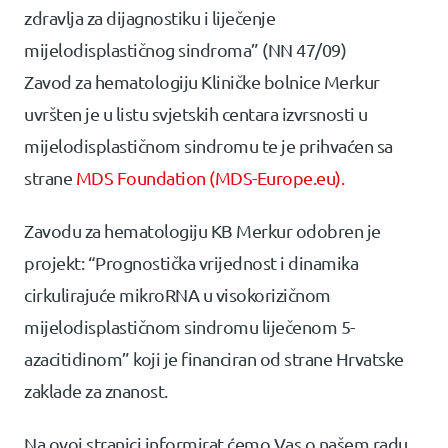
zdravlja za dijagnostiku i liječenje
mijelodisplastičnog sindroma” (NN 47/09)
Zavod za hematologiju Kliničke bolnice Merkur
uvršten je u listu svjetskih centara izvrsnosti u
mijelodisplastičnom sindromu te je prihvaćen sa
strane
MDS Foundation
(MDS-Europe.eu).
Zavodu za hematologiju KB Merkur odobren je
projekt: “Prognostička vrijednost i dinamika
cirkulirajuće mikroRNA u visokorizičnom
mijelodisplastičnom sindromu liječenom 5-
azacitidinom” koji je financiran od strane Hrvatske
zaklade za znanost.
Na ovoj stranici informirat ćemo Vas o našem radu.