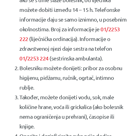
možete dobiti između 14 – 15 h. Telefonske
informacije daju se samo iznimno, u posebnim
okolnostima. Broj za informacije je
01/2253
222
(liječnička ordinacija). Informacije o
zdravstvenoj njezi daje sestra na telefon
01/2253 224
(sestrinska ambulanta).
Bolesniku možete donijeti: pribor za osobnu
higijenu, pidžamu, ručnik, ogrtač, intimno
rublje.
Također, možete donijeti vodu, sok, male
količine hrane, voća ili grickalica (ako bolesnik
nema ograničenja u prehrani), časopise ili
knjige.
Operite i dezinficirajte ruke prije dodira