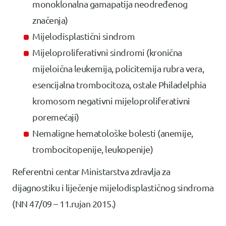
monoklonalna gamapatija neodređenog
značenja)
Mijelodisplastični sindrom
Mijeloproliferativni sindromi (kronična
mijeloična leukemija, policitemija rubra vera,
esencijalna trombocitoza, ostale Philadelphia
kromosom negativni mijeloproliferativni
poremećaji)
Nemaligne hematološke bolesti (anemije,
trombocitopenije, leukopenije)
Referentni centar Ministarstva zdravlja za
dijagnostiku i liječenje mijelodisplastičnog sindroma
(NN 47/09 – 11.rujan 2015.)