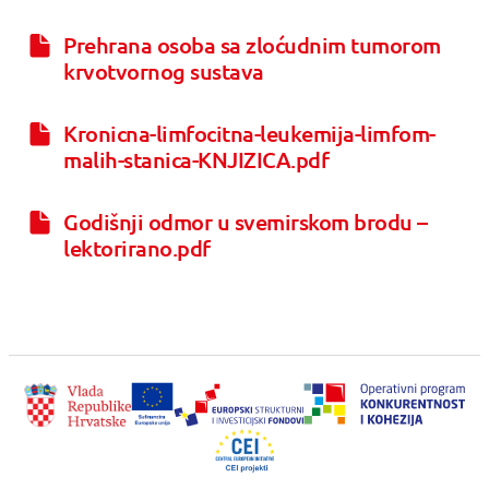
Prehrana osoba sa zloćudnim tumorom
krvotvornog sustava
Kronicna-limfocitna-leukemija-limfom-
malih-stanica-KNJIZICA.pdf
Godišnji odmor u svemirskom brodu –
lektorirano.pdf