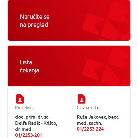
Naručite se
na pregled
Lista
čekanja
Pročelnica
Glavna sestra
doc. prim. dr. sc.
Ruža Jakovac, bacc.
Delfa Radić - Krišto,
med. techn.
01/2253-224
dr. med.
01/2253-201