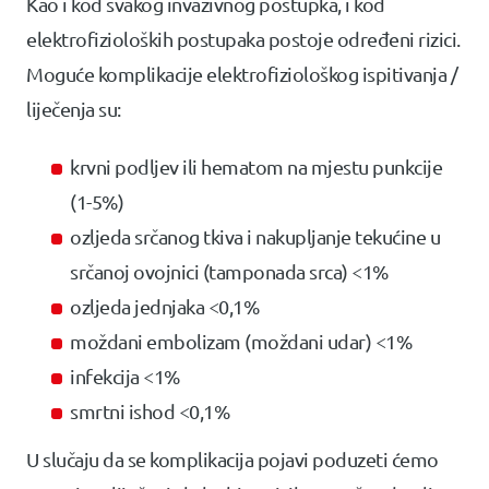
Kao i kod svakog invazivnog postupka, i kod
elektrofizioloških postupaka postoje određeni rizici.
Moguće komplikacije elektrofiziološkog ispitivanja /
liječenja su:
krvni podljev ili hematom na mjestu punkcije
(1-5%)
ozljeda srčanog tkiva i nakupljanje tekućine u
srčanoj ovojnici (tamponada srca) <1%
ozljeda jednjaka <0,1%
moždani embolizam (moždani udar) <1%
infekcija <1%
smrtni ishod <0,1%
U slučaju da se komplikacija pojavi poduzeti ćemo