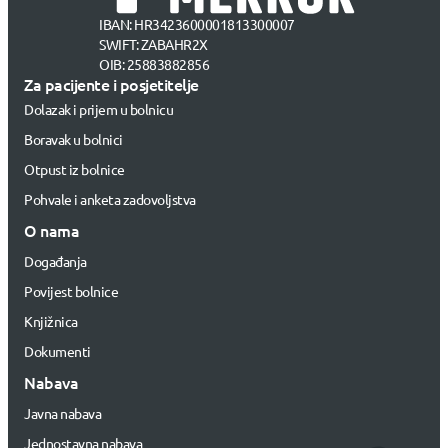
IBAN: HR3423600001813300007
SWIFT: ZABAHR2X
OIB: 25883882856
Za pacijente i posjetitelje
Dolazak i prijem u bolnicu
Boravak u bolnici
Otpust iz bolnice
Pohvale i anketa zadovoljstva
O nama
Događanja
Povijest bolnice
Knjižnica
Dokumenti
Nabava
Javna nabava
Jednostavna nabava