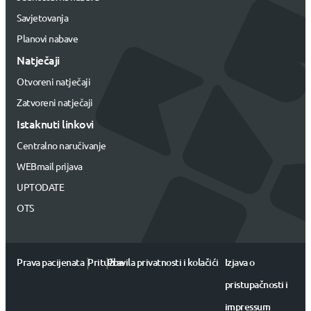
Savjetovanja
Planovi nabave
Natječaji
Otvoreni natječaji
Zatvoreni natječaji
Istaknuti linkovi
Centralno naručivanje
WEBmail prijava
UPTODATE
OTS
|
|
Prava pacijenata
Pritužbe
Pravila privatnosti i kolačići
Izjava o
pristupačnosti i
impressum
Centralno naručivanje i otkazivanje