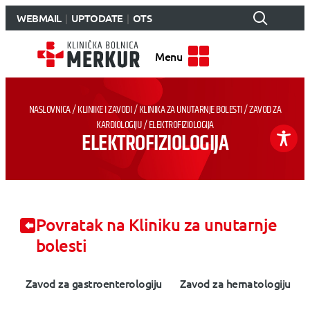
WEBMAIL
UPTODATE
OTS
Menu
NASLOVNICA
/
KLINIKE I ZAVODI
/
KLINIKA ZA UNUTARNJE BOLESTI
/
ZAVOD ZA
KARDIOLOGIJU
/
ELEKTROFIZIOLOGIJA
ELEKTROFIZIOLOGIJA
Povratak na Kliniku za unutarnje
bolesti
Zavod za gastroenterologiju
Zavod za hematologiju