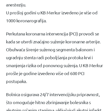
anesteziju.
U prošloj godini u KB Merkur izvedeno je više od
1000 koronarografija.
Perkutana koronarna intervencija (PCI) provodi se
kada se utvrdi značajno suženje koronarne arterije.
Obuhvaća širenje suženog segmenta balonom i
ugradnju stenta radi poboljšanja protoka krvi i
smanjenja rizika od ponovnog suženja. U KB Merkur
prošle je godine izvedeno više od 600 PCI
postupaka.
Bolnica osigurava 24/7 intervencijsku pripravnost,
što omogućuje hitno zbrinjavanje bolesnika s
akutnim srčanim stanjima, uključujući akutni infarkt