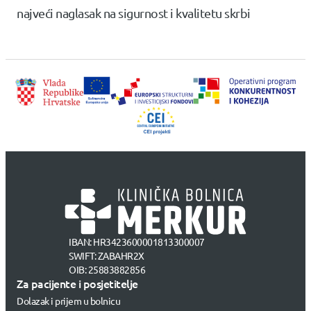
najveći naglasak na sigurnost i kvalitetu skrbi
IBAN: HR3423600001813300007
SWIFT: ZABAHR2X
OIB: 25883882856
Za pacijente i posjetitelje
Dolazak i prijem u bolnicu