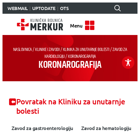
WEBMAIL
UPTODATE
OTS
Menu
NASLOVNICA
/
KLINIKE I ZAVODI
/
KLINIKA ZA UNUTARNJE BOLESTI
/
ZAVOD ZA
KARDIOLOGIJU
/
KORONAROGRAFIJA
KORONAROGRAFIJA
Povratak na Kliniku za unutarnje
bolesti
Zavod za gastroenterologiju
Zavod za hematologiju