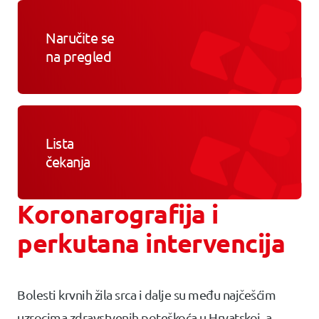
Naručite se
na pregled
Lista
čekanja
Koronarografija i
perkutana intervencija
Bolesti krvnih žila srca i dalje su među najčešćim
uzrocima zdravstvenih poteškoća u Hrvatskoj, a