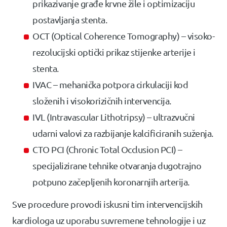
prikazivanje građe krvne žile i optimizaciju
postavljanja stenta.
OCT (Optical Coherence Tomography) – visoko-
rezolucijski optički prikaz stijenke arterije i
stenta.
IVAC – mehanička potpora cirkulaciji kod
složenih i visokorizičnih intervencija.
IVL (Intravascular Lithotripsy) – ultrazvučni
udarni valovi za razbijanje kalcificiranih suženja.
CTO PCI (Chronic Total Occlusion PCI) –
specijalizirane tehnike otvaranja dugotrajno
potpuno začepljenih koronarnjih arterija.
Sve procedure provodi iskusni tim intervencijskih
kardiologa uz uporabu suvremene tehnologije i uz