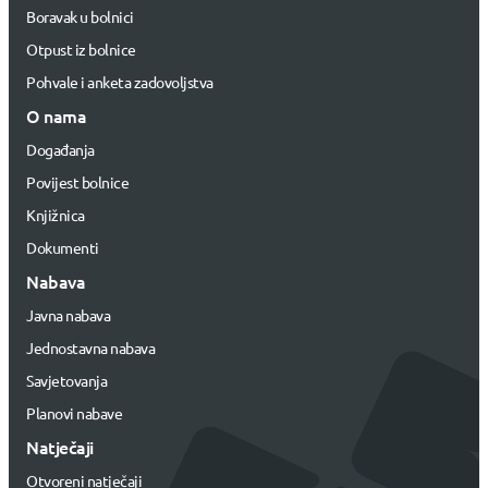
Boravak u bolnici
Otpust iz bolnice
Pohvale i anketa zadovoljstva
O nama
Događanja
Povijest bolnice
Knjižnica
Dokumenti
Nabava
Javna nabava
Jednostavna nabava
Savjetovanja
Planovi nabave
Natječaji
Otvoreni natječaji