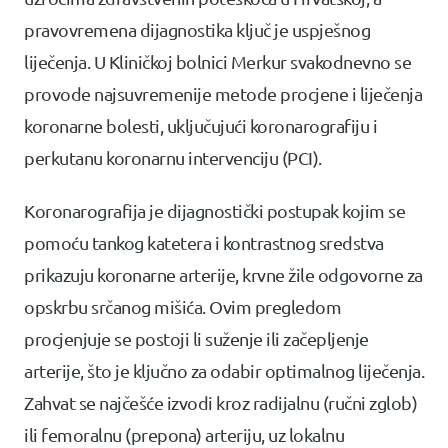
pravovremena dijagnostika ključ je uspješnog
liječenja. U Kliničkoj bolnici Merkur svakodnevno se
provode najsuvremenije metode procjene i liječenja
koronarne bolesti, uključujući koronarografiju i
perkutanu koronarnu intervenciju (PCI).
Koronarografija je dijagnostički postupak kojim se
pomoću tankog katetera i kontrastnog sredstva
prikazuju koronarne arterije, krvne žile odgovorne za
opskrbu srčanog mišića. Ovim pregledom
procjenjuje se postoji li suženje ili začepljenje
arterije, što je ključno za odabir optimalnog liječenja.
Zahvat se najčešće izvodi kroz radijalnu (ručni zglob)
ili femoralnu (prepona) arteriju, uz lokalnu